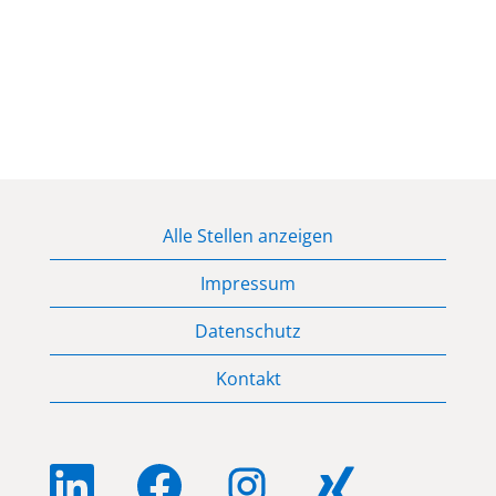
Alle Stellen anzeigen
Impressum
Datenschutz
Kontakt
W
W
W
W
i
i
i
i