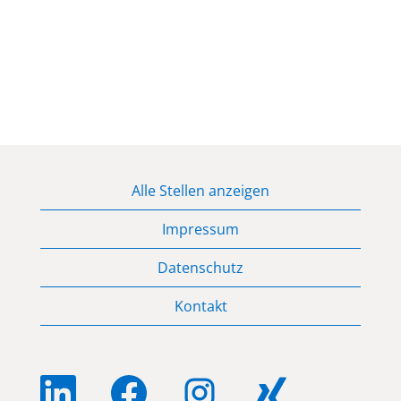
Alle Stellen anzeigen
Impressum
Datenschutz
Kontakt
W
W
W
W
i
i
i
i