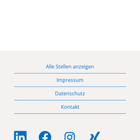
Alle Stellen anzeigen
Impressum
Datenschutz
Kontakt
W
W
W
W
i
i
i
i