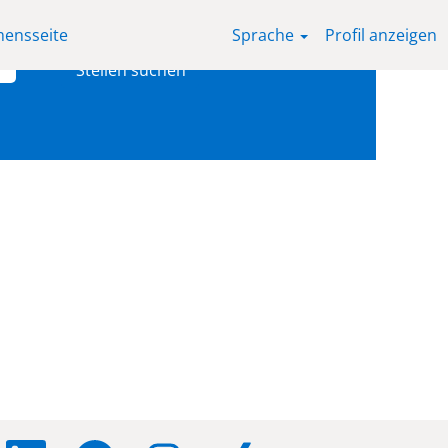
ensseite
Sprache
Profil anzeigen
W
W
W
W
W