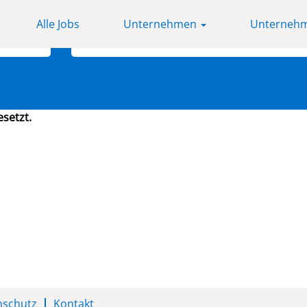
Alle Jobs
Unternehmen
Unternehm
Nach Standort suchen
esetzt.
nschutz
Kontakt