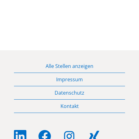
Alle Stellen anzeigen
Impressum
Datenschutz
Kontakt
W
W
W
W
i
i
i
i