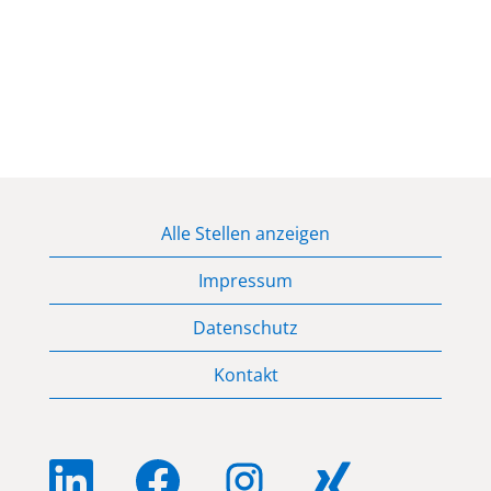
Alle Stellen anzeigen
Impressum
Datenschutz
Kontakt
W
W
W
W
i
i
i
i