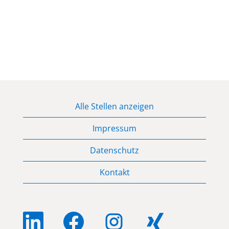
Alle Stellen anzeigen
Impressum
Datenschutz
Kontakt
W
W
W
W
i
i
i
i