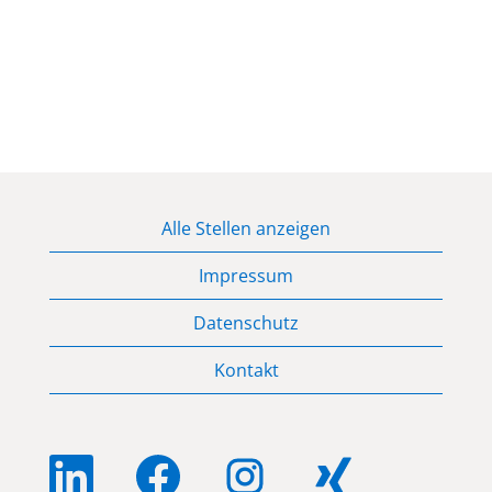
Alle Stellen anzeigen
Impressum
Datenschutz
Kontakt
W
W
W
W
i
i
i
i