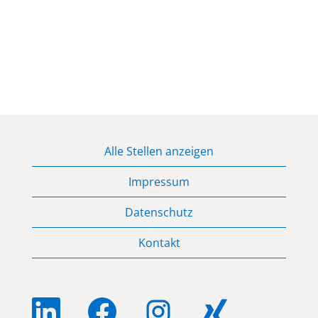
Alle Stellen anzeigen
Impressum
Datenschutz
Kontakt
W
W
W
W
i
i
i
i