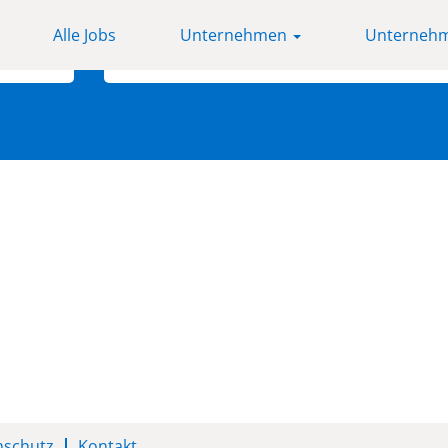
Alle Jobs
Unternehmen
Unternehm
Nach Standort suchen
nschutz
Kontakt