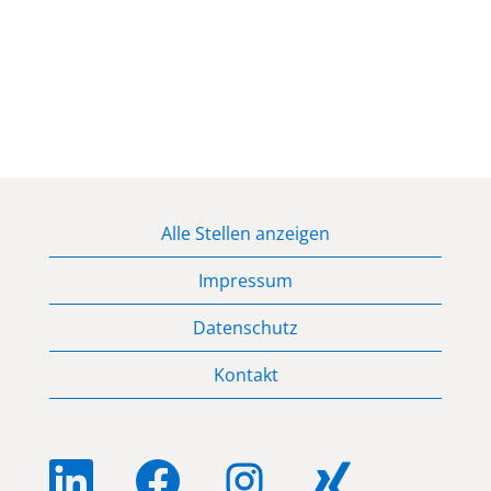
Alle Stellen anzeigen
Impressum
Datenschutz
Kontakt
W
W
W
W
i
i
i
i