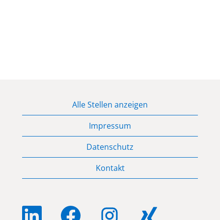
Alle Stellen anzeigen
Impressum
Datenschutz
Kontakt
W
W
W
W
i
i
i
i