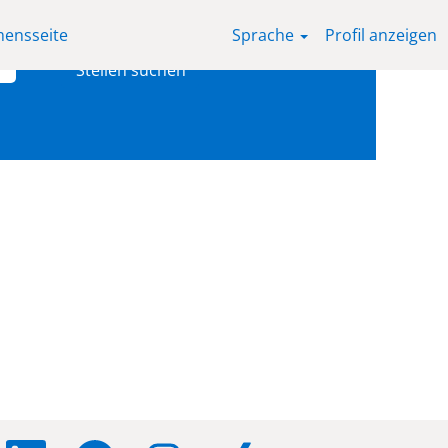
ensseite
Sprache
Profil anzeigen
W
W
W
W
W