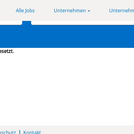
Alle Jobs
Unternehmen
Unternehm
Nach Standort suchen
esetzt.
nschutz
Kontakt